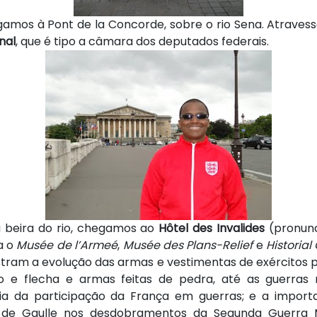
gamos à Pont de la Concorde, sobre o rio Sena. Atraves
nal
, que é tipo a câmara dos deputados federais.
 beira do rio, chegamos ao
Hôtel des Invalides
(pronunc
a o
Musée de l’Armeé
,
Musée des Plans-Relief
e
Historial
ram a evolução das armas e vestimentas de exércitos p
 e flecha e armas feitas de pedra, até as guerras 
a da participação da França em guerras; e a importa
 de Gaulle nos desdobramentos da Segunda Guerra M