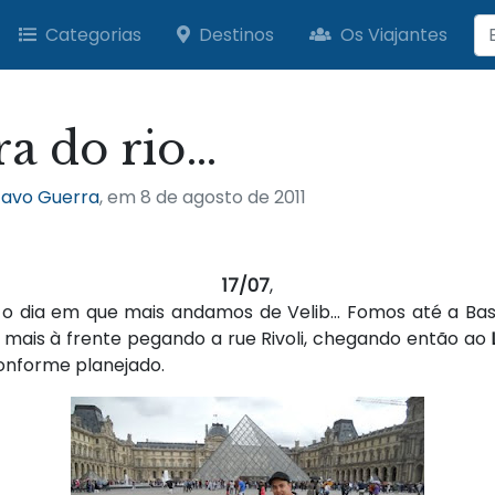
Categorias
Destinos
Os Viajantes
ra do rio…
avo Guerra
, em
8 de agosto de 2011
17/07
,
o o dia em que mais andamos de Velib… Fomos até a Bast
 mais à frente pegando a rue Rivoli, chegando então ao
conforme planejado.