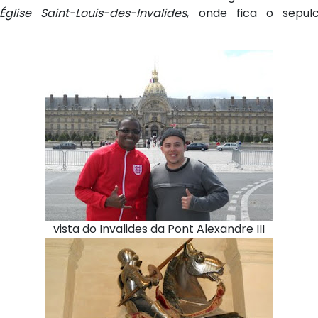
Église Saint-Louis-des-Invalides
, onde fica o sepu
vista do Invalides da Pont Alexandre III