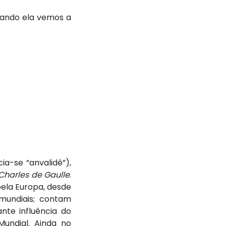
sando ela vemos a
ia-se “anvalidê”),
 Charles de Gaulle
.
ela Europa, desde
mundiais; contam
nte influência do
undial. Ainda no