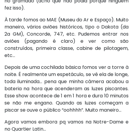
no gramado (acho que não podia porque ninguém
fez isso).
À tarde fomos ao MAE (Museu do Ar e Espaço). Muito
maneiro, vários aviões históricos, tipo o Dakota (da
2a GM), Concorde, 747, etc. Pudemos entrar nos
aviões (pagando é claro) e ver como são
construídos, primeira classe, cabine de pilotagem,
etc…
Depois de uma cochilada básica fomos ver a torre à
noite. É realmente um espetáculo, se vê ela de longe,
toda iluminada… pena que minha câmera acabou a
bateria na hora que acenderam as luzes piscantes.
Esse show acontece de 1 em 1 hora e dura 10 minutos
se não me engano. Quando as luzes começam a
piscar se ouve o público “oohhhh”. Muito maneiro…
Agora vamos embora pq vamos na Notre-Dame e
no Quartier Latin…